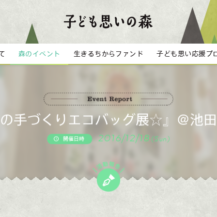
て
森のイベント
生きるちからファンド
子ども思い応援プ
の手づくりエコバッグ展☆』＠池田
2016/12/18
(Sun)
開催日時