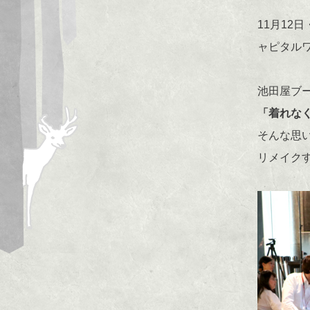
11月12
ャピタル
池田屋ブ
「着れな
そんな思
リメイク