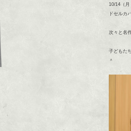
10/14
ドセルカバ
次々と名
子どもた
＾