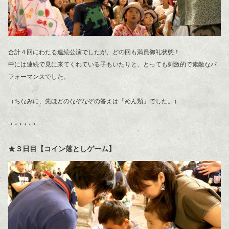
合計４回にわたる連続公演でしたが、どの回も満員御礼状態！
中には連続で見に来てくれている子もいたりと、とっても刺激的で素敵なパ
フォーマンスでした。
（ちなみに、先ほどのなぞなぞの答えは「めん類」でした。）
-*-*-*-*-*-*-
★３日目【コイン落としゲーム】