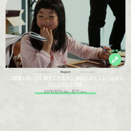
Report
【開催レポート】親子で作ろう☆ 革のフォトフレーム＠グ
ランフロント大阪
2019/3/16
, 3/17
,
(Sat)
(Sun)