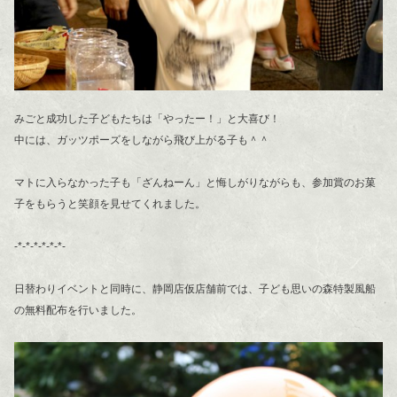
みごと成功した子どもたちは「やったー！」と大喜び！
中には、ガッツポーズをしながら飛び上がる子も＾＾
マトに入らなかった子も「ざんねーん」と悔しがりながらも、参加賞のお菓
子をもらうと笑顔を見せてくれました。
-*-*-*-*-*-*-
日替わりイベントと同時に、静岡店仮店舗前では、子ども思いの森特製風船
の無料配布を行いました。