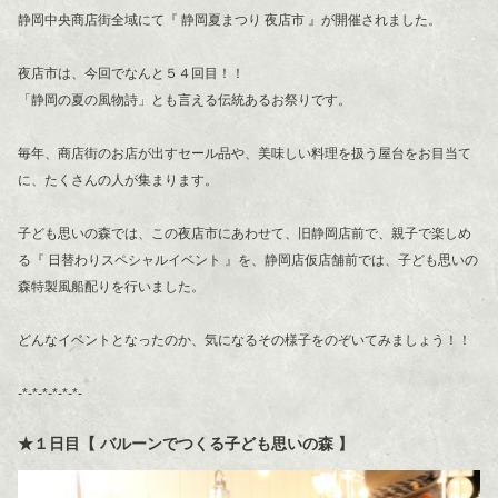
静岡中央商店街全域にて『 静岡夏まつり 夜店市 』が開催されました。
夜店市は、今回でなんと５４回目！！
「静岡の夏の風物詩」とも言える伝統あるお祭りです。
毎年、商店街のお店が出すセール品や、美味しい料理を扱う屋台をお目当て
に、たくさんの人が集まります。
子ども思いの森では、この夜店市にあわせて、旧静岡店前で、親子で楽しめ
る『 日替わりスペシャルイベント 』を、静岡店仮店舗前では、子ども思いの
森特製風船配りを行いました。
どんなイベントとなったのか、気になるその様子をのぞいてみましょう！！
-*-*-*-*-*-*-
★１日目【 バルーンでつくる子ども思いの森 】