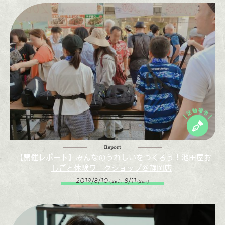
Report
【開催レポート】みんなのうれしいをつくろう！池田屋お
しごと体験ワークショップ＠静岡店
2019/8/10
, 8/11
(Sat)
(Sun)