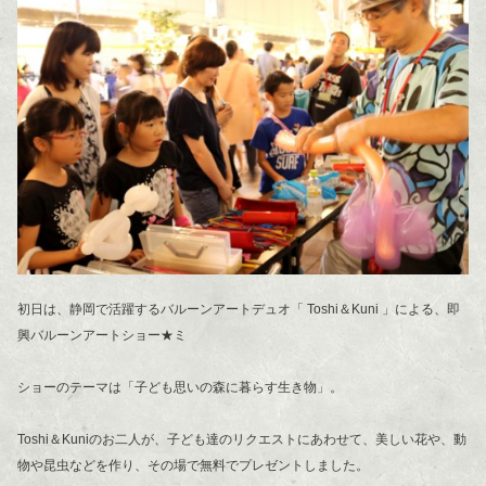
初日は、静岡で活躍するバルーンアートデュオ「 Toshi＆Kuni 」による、即
興バルーンアートショー★ミ
ショーのテーマは「子ども思いの森に暮らす生き物」。
Toshi＆Kuniのお二人が、子ども達のリクエストにあわせて、美しい花や、動
物や昆虫などを作り、その場で無料でプレゼントしました。