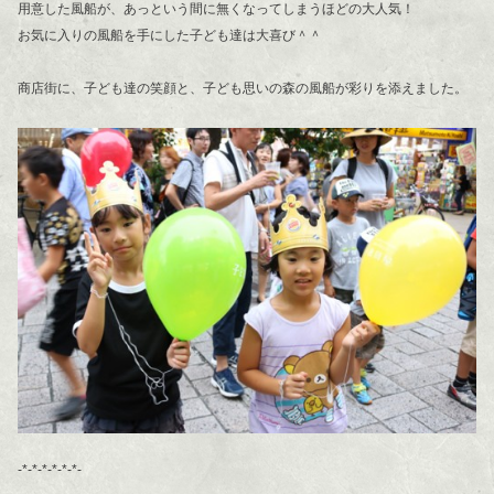
用意した風船が、あっという間に無くなってしまうほどの大人気！
お気に入りの風船を手にした子ども達は大喜び＾＾
商店街に、子ども達の笑顔と、子ども思いの森の風船が彩りを添えました。
-*-*-*-*-*-*-