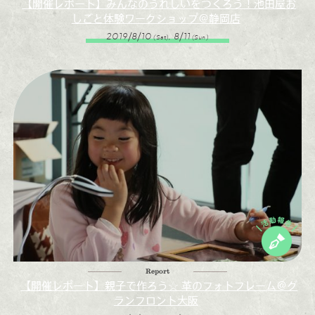
【開催レポート】みんなのうれしいをつくろう！池田屋お
しごと体験ワークショップ＠静岡店
2019/8/10
, 8/11
(Sat)
(Sun)
Report
【開催レポート】親子で作ろう☆ 革のフォトフレーム＠グ
ランフロント大阪