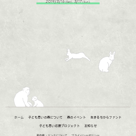
2019/3/16
, 3/17
,
(Sat)
(Sun)
ホーム
子ども思いの森について
森のイベント
生きるちからファンド
子ども思い応援プロジェクト
お知らせ
著作権・リンクについて
プライバシーポリシー