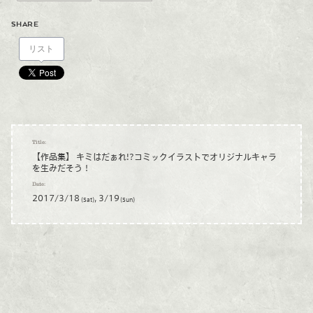
SHARE
リスト
Title:
【作品集】 キミはだぁれ!?コミックイラストでオリジナルキャラ
を生みだそう！
Date:
2017/3/18
, 3/19
(Sat)
(Sun)