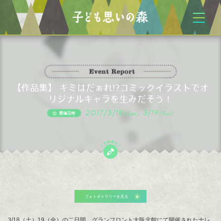
【作品集】 キミはだぁれ!?コミックイラストでオ
リジナルキャラを生みだそう！
2017/3/18
, 3/19
(Sat)
(Sun)
開催日時
フォトギャラリーを見る
3/18（土）19（金）の二日間、グランフロント大阪北館にて開催されたナレ